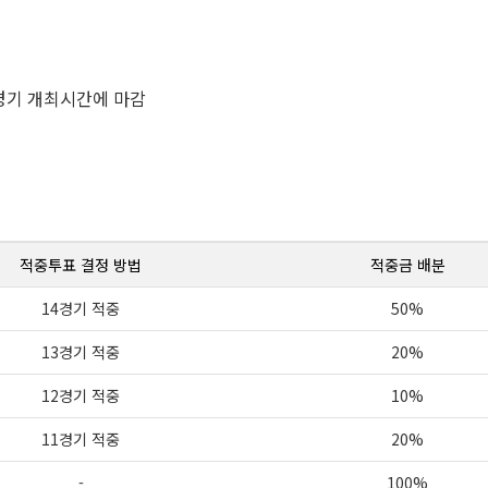
상경기 개최시간에 마감
적중투표 결정 방법
적중금 배분
14경기 적중
50%
13경기 적중
20%
12경기 적중
10%
11경기 적중
20%
-
100%