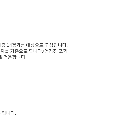
중 14경기를 대상으로 구성됩니다.
지를 기준으로 합니다.(연장전 포함)
로 적용합니다.
임입니다.