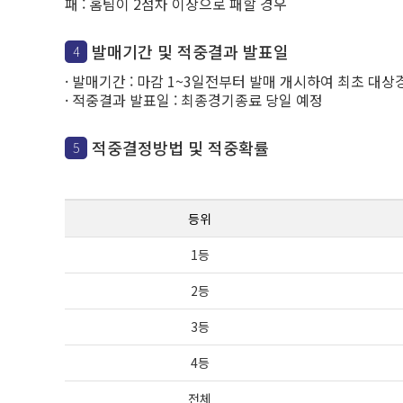
패 : 홈팀이 2점차 이상으로 패할 경우
발매기간 및 적중결과 발표일
4
· 발매기간 : 마감 1~3일전부터 발매 개시하여 최초 대
· 적중결과 발표일 : 최종경기종료 당일 예정
적중결정방법 및 적중확률
5
등위
1등
2등
3등
4등
전체