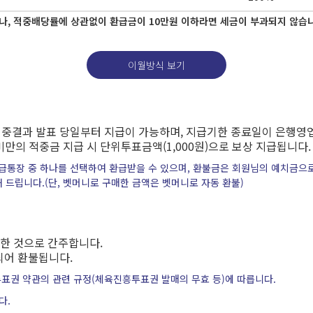
거나, 적중배당률에 상관없이 환급금이 10만원 이하라면 세금이 부과되지 않습
이월방식 보기
 적중결과 발표 당일부터 지급이 가능하며, 지급기한 종료일이 은행영
 미만의 적중금 지급 시 단위투표금액(1,000원)으로 보상 지급됩니다.
환급통장 중 하나를 선택하여 환급받을 수 있으며, 환불금은 회원님의 예치금으
 드립니다.(단, 벳머니로 구매한 금액은 벳머니로 자동 환불)
적중한 것으로 간주합니다.
리되어 환불됩니다.
투표권 약관의 관련 규정(체육진흥투표권 발매의 무효 등)에 따릅니다.
다.