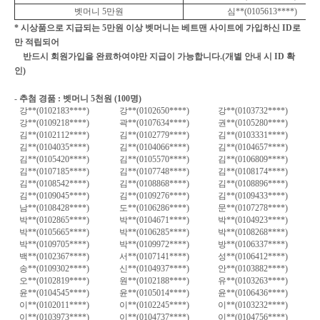
벳머니
5
만원
심
**(0105613****)
*
시상품으로 지급되는
5
만원 이상 벳머니는 베트맨 사이트에 가입하신
ID
로
만 적립되어
반드시 회원가입을 완료하여야만 지급이 가능합니다
.(
개별 안내 시
ID
확
인
)
-
추첨 경품
:
벳머니
5
천원
(100
명
)
강
**(0102183****)
강
**(0102650****)
강
**(0103732****)
강
**(0109218****)
곽
**(0107634****)
권
**(0105280****)
김
**(0102112****)
김
**(0102779****)
김
**(0103331****)
김
**(0104035****)
김
**(0104066****)
김
**(0104657****)
김
**(0105420****)
김
**(0105570****)
김
**(0106809****)
김
**(0107185****)
김
**(0107748****)
김
**(0108174****)
김
**(0108542****)
김
**(0108868****)
김
**(0108896****)
김
**(0109045****)
김
**(0109276****)
김
**(0109433****)
남
**(0108428****)
도
**(0106286****)
문
**(0107278****)
박
**(0102865****)
박
**(0104671****)
박
**(0104923****)
박
**(0105665****)
박
**(0106285****)
박
**(0108268****)
박
**(0109705****)
박
**(0109972****)
방
**(0106337****)
백
**(0102367****)
서
**(0107141****)
성
**(0106412****)
송
**(0109302****)
신
**(0104937****)
안
**(0103882****)
오
**(0102819****)
원
**(0102188****)
유
**(0103263****)
윤
**(0104545****)
윤
**(0105014****)
윤
**(0106436****)
이
**(0102011****)
이
**(0102245****)
이
**(0103232****)
이
**(0103973****)
이
**(0104737****)
이
**(0104756****)