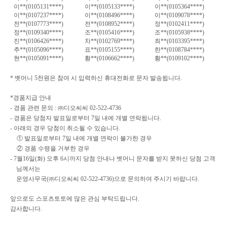
이
**(0105131****)
이
**(0105133****)
이
**(0105364****)
이
**(0107237****)
이
**(0108496****)
이
**(0109078****)
전
**(0107773****)
전
**(0108952****)
정
**(0102411****)
정
**(0109340****)
조
**(0105416****)
조
**(0105938****)
진
**(0106426****)
차
**(0102769****)
최
**(0103395****)
추
**(0105096****)
표
**(0105155****)
한
**(0108784****)
현
**(0105091****)
황
**(0106662****)
황
**(0109102****)
*
벳머니
5
천원은 참여 시 입력하신 휴대전화로 문자 발송됩니다
.
*
경품지급 안내
-
경품 관련 문의
:
㈜디오씨씨
02-522-4736
-
경품은 당첨자 발표일로부터
7
일 내에 개별 연락됩니다
.
-
아래의 경우 당첨이 취소될 수 있습니다
.
① 발표일로부터
7
일 내에 개별 연락이 불가한 경우
② 경품 수령을 거부한 경우
- 7
월
16
일
(
화
)
오후
6
시까지 당첨 안내나 벳머니
문자를 받지 못하신 당첨 고객
님께서는
운영사무국
(
㈜디오씨씨
02-522-4736)
으로 문의하여 주시기 바랍니다
.
앞으로도 스포츠토토에 많은 관심 부탁드립니다
.
감사합니다
.