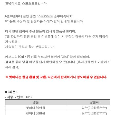
안녕하세요
.
스포츠토토입니다
.
6
월
10
일부터 진행 중인
‘
스포츠토토 승부예측대회
’
9
라운드 수상자 및 당첨자를 아래와 같이 안내해 드립니다
.
다시 한번 참여해 주신 분들께 감사의 말씀을 드리며
,
7
월
15
일까지 진행 중인 본 이벤트에 참여 시 푸짐한 경품에 대해 추가 당첨이
가능하오니
지속적인 관심과 참여 부탁드립니다
.
키보드의
[Ctrl + F]
키를 누르시면 화면에
‘
검색
’
창이 생성되며
,
검색을 통해 당첨 여부를 쉽게 확인하실 수 있습니다
. (
휴대전화 번호 가운데
4
자리 검색
)
※ 벳머니는 현금 환불 및 교환
,
타인에게 판매하거나 양도하실 수 없습니다
.
■
9
라운
드
-
적중 포인트
TOP3
경품
당첨자
벳머니
50
만원
김
**(0104165****)
벳머니
20
만원
최
**(0103187****)