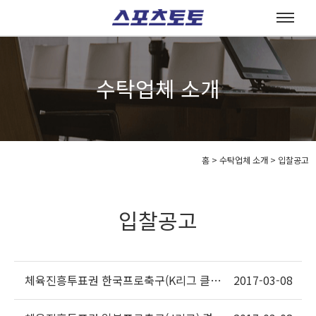
수탁업체 소개
홈
>
수탁업체 소개 >
입찰공고
입찰공고
체육진흥투표권 한국프로축구(K리그 클래
2017-03-08
식,챌린지)경기정보 제공사선정 재공고입찰