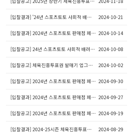
[입찰공고] 2025년 상반기 체육진흥투표권
2024-11-18
인터넷 발매사이트 경품 운영대행 업체 선
정
[입찰결과] '24년 스포츠토토 사회적 배려
2024-10-21
대상 및 신규판매점 소모품 Kit 공급업체 선
정
[입찰결과] 2024년 스포츠토토 판매점 페어
2024-10-14
플레이 캠페인 시상품 공급업체 선정
[입찰공고] 24년 스포츠토토 사회적 배려대
2024-10-08
상 및 신규판매점 소모품 Kit 공급업체 선정
[입찰공고] 체육진흥투표권 발매기 업그레
2024-10-02
이드 도입
[입찰공고] 2024년 스포츠토토 판매점 페어
2024-09-30
플레이 캠페인 시상품 공급업체 선정
[입찰결과] 2024년 스포츠토토 판매점 페어
2024-09-27
플레이 캠페인 시상품 공급업체 선정
[입찰공고] 2024년 스포츠토토 판매점 페어
2024-09-19
플레이 캠페인 시상품 공급업체 선정
[입찰결과] 2024-25시즌 체육진흥투표권
2024-08-29