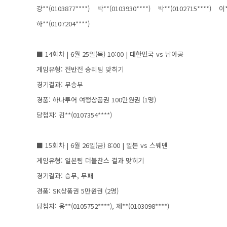
강**(0103877****)
박**(0103930****)
박**(0102715****)
이*
하**(0107204****)
■ 14회차 | 6월 25일(목) 10:00 | 대한민국 vs 남아공
게임유형: 전반전 승리팀 맞히기
경기결과: 무승부
경품: 하나투어 여행상품권 100만원권 (1명)
당첨자: 김**(0107354****)
■ 15회차 | 6월 26일(금) 8:00 | 일본 vs 스웨덴
게임유형: 일본팀 더블찬스 결과 맞히기
경기결과: 승무, 무패
경품: SK상품권 5만원권 (2명)
당첨자: 옹**(0105752****), 제**(0103098****)