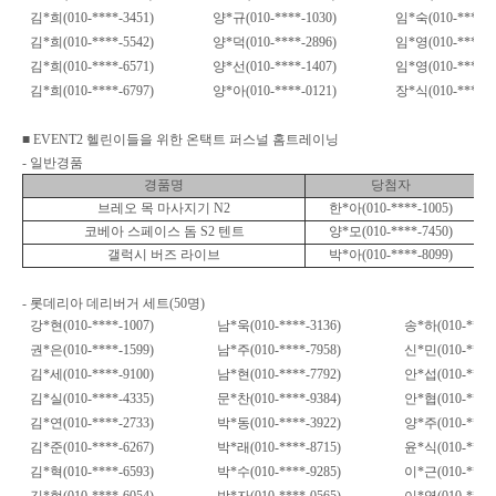
김
*
희
(010-****-3451)
양
*
규
(010-****-1030)
임
*
숙
(010-****-4
김
*
희
(010-****-5542)
양
*
덕
(010-****-2896)
임
*
영
(010-****-0
김
*
희
(010-****-6571)
양
*
선
(010-****-1407)
임
*
영
(010-****-8
김
*
희
(010-****-6797)
양
*
아
(010-****-0121)
장
*
식
(010-****-8
■
EVENT2
헬린이들을 위한 온택트 퍼스널 홈트레이닝
-
일반경품
경품명
당첨자
브레오 목 마사지기
N2
한
*
아
(010-****-1005)
코베아 스페이스 돔
S2
텐트
양
*
모
(010-****-7450)
갤럭시 버즈 라이브
박
*
아
(010-****-8099)
-
롯데리아 데리버거 세트
(50
명
)
강
*
현
(010-****-1007)
남
*
욱
(010-****-3136)
송
*
하
(010-****
권
*
은
(010-****-1599)
남
*
주
(010-****-7958)
신
*
민
(010-****
김
*
세
(010-****-9100)
남
*
현
(010-****-7792)
안
*
섭
(010-****
김
*
실
(010-****-4335)
문
*
찬
(010-****-9384)
안
*
협
(010-****
김
*
연
(010-****-2733)
박
*
동
(010-****-3922)
양
*
주
(010-****
김
*
준
(010-****-6267)
박
*
래
(010-****-8715)
윤
*
식
(010-****
김
*
혁
(010-****-6593)
박
*
수
(010-****-9285)
이
*
근
(010-****