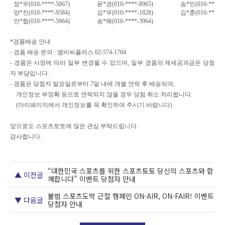
정
*
우
(010-****-5067)
윤
*
경
(010-****-8965)
송
*
민
(010-****-
양
*
진
(010-****-9584)
김
*
우
(010-****-1828)
김
*
훈
(010-****-
안
*
협
(010-****-5964)
송
*
해
(010-****-3964)
*
경품배송 안내
-
경품 배송 문의
:
엠비씨플러스
02-574-1704
-
경품은 사정에 따라 일부 변경될 수 있으며
,
일부 경품의 제세공과금은 당첨
자 부담입니다
.
-
경품은 당첨자 발표일로부터
7
일 내에 개별 연락 후 배송되며
,
개인정보 부정확 등으로 연락되지 않을 경우 당첨 취소 처리됩니다
.
(
마이페이지에서 개인정보를 꼭 확인하여 주시기 바랍니다
)
앞으로도 스포츠토토에 많은 관심 부탁드립니다
.
감사합니다
.
“대한민국 스포츠를 위한 스포츠토토 당신의 스포츠와 함
▲ 이전글
께합니다” 이벤트 당첨자 안내
불법 스포츠도박 근절 캠페인 ON-AIR, ON-FAIR! 이벤트
▼ 다음글
당첨자 안내