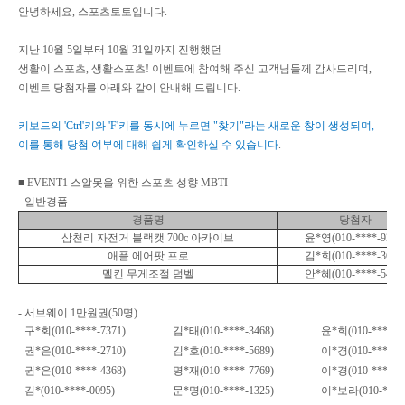
안녕하세요
,
스포츠토토
입니다
.
지난
10
월
5
일부터
10
월
31
일까지 진행했던
생활이 스포츠
,
생활스포츠
!
이벤트
에
참여해 주신 고객님들께 감사드리며
,
이벤트 당첨자를 아래와 같이 안내해 드립니다
.
키보드의
'Ctrl'
키와
'F'
키를 동시에 누르면
"
찾기
"
라는 새로운 창이 생성되며
,
이를 통해 당첨 여부에 대해 쉽게 확인하실 수 있습니다
.
■
EVENT1
스알못을 위한 스포츠 성향
MBTI
-
일반경품
경품명
당첨자
삼천리 자전거 블랙캣
700c
아카이브
윤
*
영
(010-****-9321
애플 에어팟 프로
김
*
희
(010-****-3605
멜킨 무게조절 덤벨
안
*
혜
(010-****-5491
-
서브웨이
1
만원권
(50
명
)
구
*
회
(010-****-7371)
김
*
태
(010-****-3468)
윤
*
희
(010-****-9
권
*
은
(010-****-2710)
김
*
호
(010-****-5689)
이
*
경
(010-****-2
권
*
은
(010-****-4368)
명
*
재
(010-****-7769)
이
*
경
(010-****-3
김
*(010-****-0095)
문
*
명
(010-****-1325)
이
*
보라
(010-****