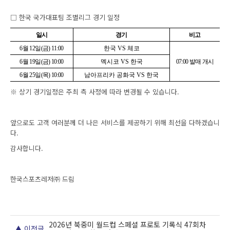
□ 한국 국가대표팀 조별리그 경기 일정
일시
경기
비고
6
월
12
일
(
금
) 11:00
한국
VS
체코
6
월
19
일
(
금
) 10:00
멕시코
VS
한국
07:00
발매 개시
6
월
25
일
(
목
) 10:00
남아프리카 공화국
VS
한국
※ 상기 경기일정은 주최 측 사정에 따라 변경될 수 있습니다.
앞으로도 고객 여러분께 더 나은 서비스를 제공하기 위해 최선을 다하겠습니
다.
감사합니다.
한국스포츠레저㈜ 드림
2026년 북중미 월드컵 스페셜 프로토 기록식 47회차
▲ 이전글