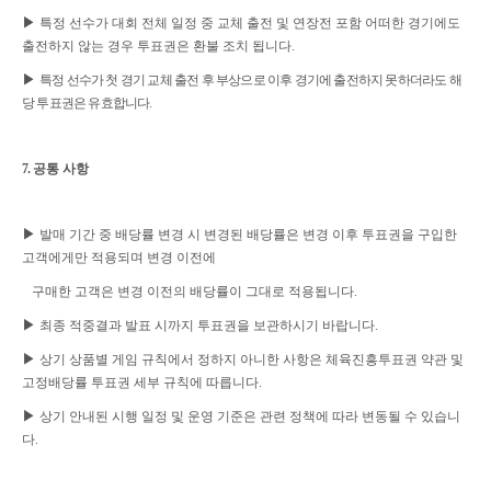
▶
특정 선수가 대회 전체 일정 중 교체 출전 및 연장전 포함 어떠한 경기에도
출전하지 않는 경우 투표권은 환불 조치 됩니다
.
▶
특정 선수가 첫 경기 교체 출전 후 부상으로 이후 경기에 출전하지 못하더라도 해
당 투표권은 유효합니다
.
7.
공통 사항
▶
발매 기간 중 배당률 변경 시 변경된 배당률은 변경 이후 투표권을 구입한
고객에게만 적용되며 변경 이전에
구매한 고객은 변경 이전의 배당률이 그대로 적용됩니다
.
▶
최종 적중결과 발표 시까지 투표권을 보관하시기 바랍니다
.
▶
상기 상품별 게임 규칙에서 정하지 아니한 사항은 체육진흥투표권 약관 및
고정배당률 투표권 세부 규칙에 따릅니다
.
▶
상기 안내된 시행 일정 및 운영 기준은 관련 정책에 따라 변동될 수 있습니
다
.