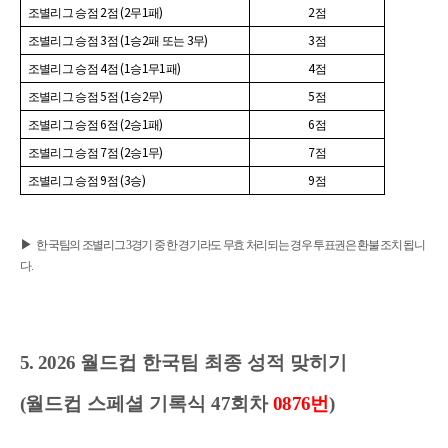
2
(2
1
)
2
조별리그 승점
점
무
패
점
3
(1
2
3
)
3
조별리그 승점
점
승
패 또는
무
점
4
(1
1
1
)
4
조별리그 승점
점
승
무
패
점
5
(1
2
)
5
조별리그 승점
점
승
무
점
6
(2
1
)
6
조별리그 승점
점
승
패
점
7
(2
1
)
7
조별리그 승점
점
승
무
점
9
(3
)
9
조별리그 승점
점
승
점
▶
한
국팀의 조별리그
3
경기 중 한 경기라도 무효 처리되는 경우 투표권은 환불 조치 됩니
다
.
5. 2026
월드컵 한국팀 최종 성적 맞히기
(
월드컵 스페셜 기록식
47
회차
0876
번
)