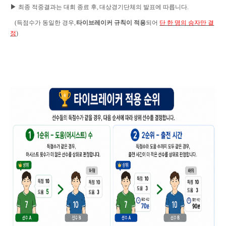
▶
최종 적중결과는 대회 종료 후
,
대상경기단체의 발표에 따릅니다
.
(
득점수가 동일한 경우
,
타이브레이커 규칙이 적용
되어
단 한 명의 승자만 결
정
)