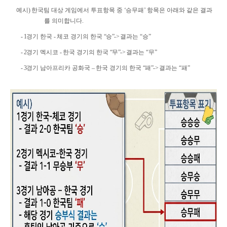
예시
)
한국팀 대상 게임에서 투표항목 중
‘
승무패
’
항목은 아래와 같은 결과
를 의미합니다
.
-
1
경기 한국
-
체코 경기의 한국
“
승
”->
결과는
“
승
”
-
2
경기 멕시코
-
한국 경기의 한국
“
무
”->
결과는
“
무
”
-
3
경기 남아프리카 공화국
–
한국 경기의 한국
“
패
”->
결과는
“
패
”