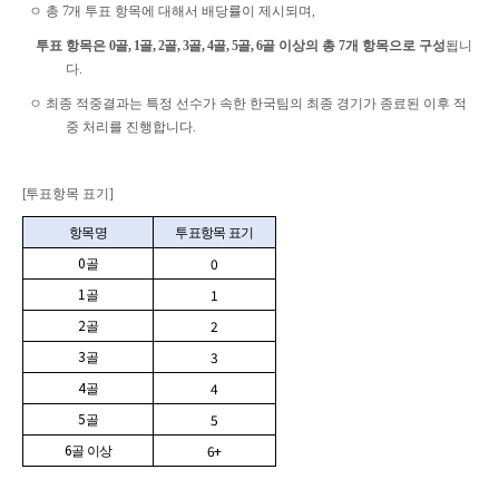
ㅇ
총
7
개 투표 항목에 대해서 배당률이 제시되며
,
투표 항목은
0
골
, 1
골
, 2
골
, 3
골
, 4
골
, 5
골
, 6
골 이상의 총
7
개 항목으로 구성
됩니
다
.
ㅇ 최종 적중결과는 특정 선수가 속한 한국팀의 최종 경기가 종료된 이후 적
중 처리를 진행합니다
.
[
투표항목 표기
]
항목명
투표항목 표기
0
0
골
1
1
골
2
2
골
3
3
골
4
4
골
5
5
골
6
6+
골 이상