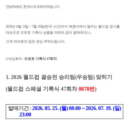
안녕하세요. 한국스포츠레저㈜입니다.
2026
년
6
월
12
일
~ 7
월
20
일
(
한국 시간
)
까지 북중미에서 열리는 월드컵 경기를
대상으로 프로토 기록식 상품을 아래와 같이 발매하오니
,
고객 여러분의 많은 관심 부탁드립니다
.
□
대상회차
:
프로토 기록식
47
회차
1. 2026
월드컵 결승전 승리팀
(
우승팀
)
맞히기
(
월드컵 스페셜 기록식
47
회차
0878
번
)
발매기간
:
2026. 05. 25. (
월
) 08:00 ~ 2026. 07. 19. (
일
)
23:00