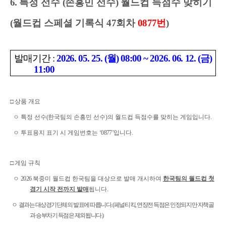
6.
특정 선수
(
손흥민 선수
)
월드컵 득점수 맞히기
(
월드컵 스페셜 기록식
47
회차
0877
번
)
발매기간
:
2026. 05. 25. (
월
) 08:00 ~ 2026. 06. 12. (
금
)
11:00
□
상품 개요
ㅇ 특정 선수
(
한국팀의 손흥민 선수
)
의 월드컵 득점수를 맞히는 게임입니다
.
ㅇ 투표용지 표기 시 게임번호는
‘0877’
입니다
.
□
게임 규칙
ㅇ
2026
북중미 월드컵 한국팀을 대상으로 발매 개시하여
한국팀의 월드컵 첫
경기 시작 전까지 발매
됩니다
.
ㅇ
결과는
대상경기단체의 발표에
따릅니다
. (
페널티킥
,
연장전 득점은 인정되지만 자책골
과 승부차기 득점은 제외됩니다
.)