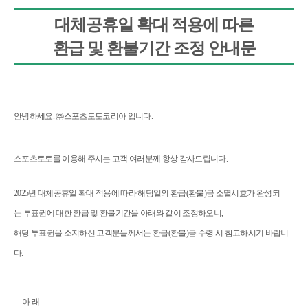
대체공휴일
확대
적용에
따른
환급
및
환불기간
조정
안내문
안녕하세요. ㈜스포츠토토코리아 입니다.
스포츠토토를
이용해
주시는
고객
여러분께
항상
감사드립니다
.
2025
년
대체공휴일
확대
적용에
따라
해당일의
환급
(
환불
)
금
소멸시효가
완성되
는
투표권에
대한
환급
및
환불기간을
아래와
같이
조정하오니
,
해당
투표권을
소지하신
고객분들께서는
환급
(
환불
)
금
수령
시
참고하시기
바랍니
다
.
---
아
래
---