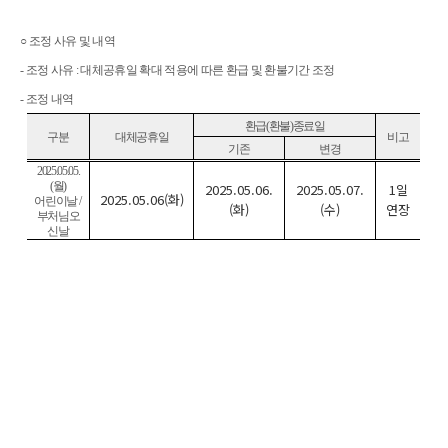
○
조정
사유
및
내역
-
조정
사유
:
대체공휴일
확대
적용에
따른
환급
및
환불기간
조정
-
조정
내역
환급
(
환불
)
종료일
구분
대체공휴일
비고
기존
변경
2025.05.05.
(월)
2025.05.06.
2025.05.07.
1일
2025.05.06(화)
어린이날 /
(화)
(수)
연장
부처님오
신날