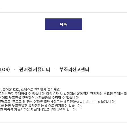
드
목록
TOS)
판매점 커뮤니티
부조리신고센터
·
·
, 즐거운 토토, 소액으로 건전하게 즐기세요
10만원까지 구매하실 수 있습니다. 미성년자 및 발행대상 운동경기 관계자의 투표권 구매는 
우에도 투표권을 구매하거나 환급금을 수령할 수 없습니다.
(토토, 프로토)의 공식 온라인 발매사이트는 베트맨(www.betman.co.kr)입니다.
를 통한 투표권발행 유사행위는 법으로 금지되어 있습니다.
 적중금 지급기한은 지급개시일로 부터 1년간 입니다.