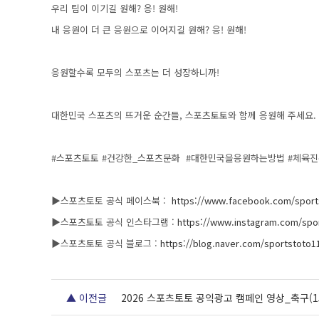
우리 팀이 이기길 원해? 응! 원해!
내 응원이 더 큰 응원으로 이어지길 원해? 응! 원해!
응원할수록 모두의 스포츠는 더 성장하니까!
대한민국 스포츠의 뜨거운 순간들, 스포츠토토와 함께 응원해 주세요.
#스포츠토토 #건강한_스포츠문화 #대한민국을응원하는방법 #체육진
▶스포츠토토 공식 페이스북 :
https://www.facebook.com/sport
▶스포츠토토 공식 인스타그램 :
https://www.instagram.com/spor
▶스포츠토토 공식 블로그 :
https://blog.naver.com/sportstoto1
▲ 이전글
2026 스포츠토토 공익광고 캠페인 영상_축구(1