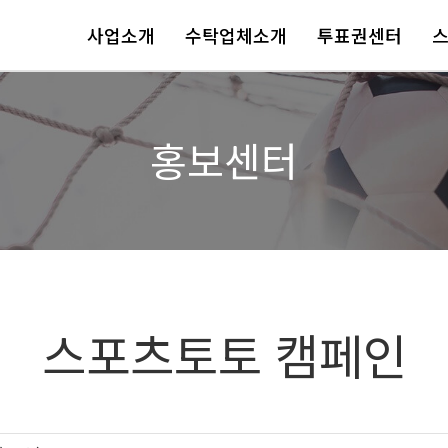
사업소개
수탁업체소개
투표권센터
홍보센터
스포츠토토 캠페인