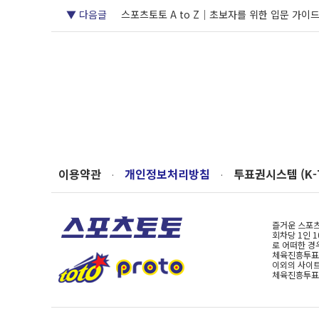
▼ 다음글
스포츠토토 A to Z｜초보자를 위한 입문 가이
이용약관
개인정보처리방침
투표권시스템 (K-
·
·
즐거운 스포츠
회차당 1인 
로 어떠한 경
체육진흥투표권
이외의 사이트
체육진흥투표권