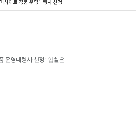
발매사이트 경품 운영대행사 선정
품 운영대행사 선정'
입찰은