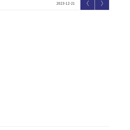
〈
〉
2023-12-21